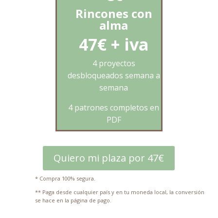
Rincones con
alma
47€ + iva
4 proyectos
desbloqueados semana a
semana
4 patrones completos en
PDF
Vídeos explicativos de las
puntadas
Quiero mi plaza por 47€
Bonus extra: Ebook
* Compra 100% segura.
recopilatorio al finalizar
** Paga desde cualquier país y en tu moneda local, la conversión
se hace en la página de pago.
Acceso a través de
Hotmart