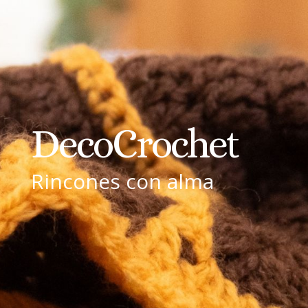
DecoCrochet
Rincones con alma