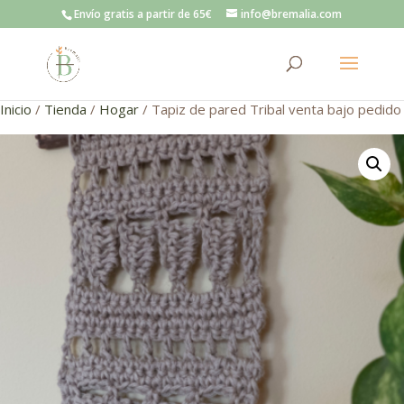
Envío gratis a partir de 65€
info@bremalia.com
Inicio
/
Tienda
/
Hogar
/ Tapiz de pared Tribal venta bajo pedido