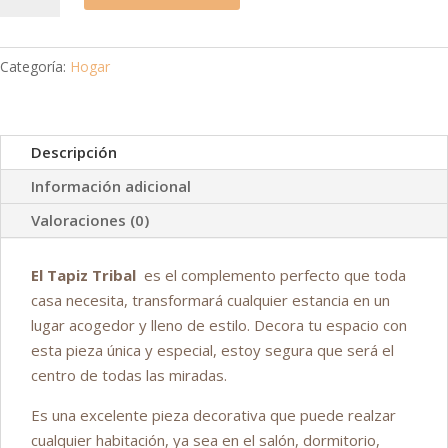
pared
Tribal
Categoría:
Hogar
venta
bajo
pedido
cantidad
Descripción
Información adicional
Valoraciones (0)
El Tapiz Tribal
es el complemento perfecto que toda
casa necesita, transformará cualquier estancia en un
lugar acogedor y lleno de estilo. Decora tu espacio con
esta pieza única y especial, estoy segura que será el
centro de todas las miradas.
Es una excelente pieza decorativa que puede realzar
cualquier habitación, ya sea en el salón, dormitorio,