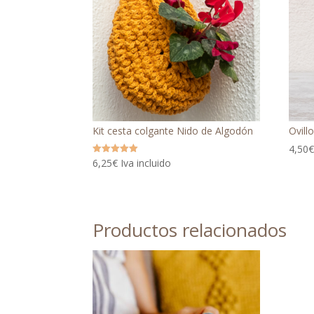
Kit cesta colgante Nido de Algodón
Ovill
4,50
6,25
€
Iva incluido
Valorado
con
5.00
de 5
Productos relacionados