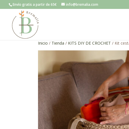
Envío gratis a partir de 65€
info@bremalia.com
Inicio
/
Tienda
/
KITS DIY DE CROCHET
/ Kit ces