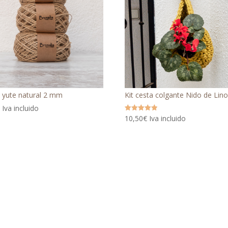
o yute natural 2 mm
Kit cesta colgante Nido de Lino
€
Iva incluido
10,50
€
Iva incluido
Valorado
con
5.00
de 5