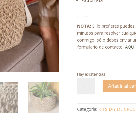
Patrón PDF
……….
NOTA:
Si lo prefieres puedes
minutos para resolver cualqu
conmigo, sólo debes enviar un
formulario de contacto
AQUI
Hay existencias
Kit
Añadir al car
cesta
de
yute
grande
Categoría:
KITS DIY DE CRO
cantidad