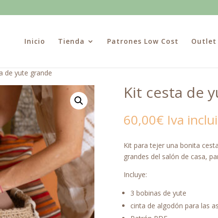
Inicio
Tienda
Patrones Low Cost
Outlet
ta de yute grande
Kit cesta de 
60,00
€
Iva inclu
Kit para tejer una bonita cest
grandes del salón de casa, pa
Incluye:
3 bobinas de yute
cinta de algodón para las a