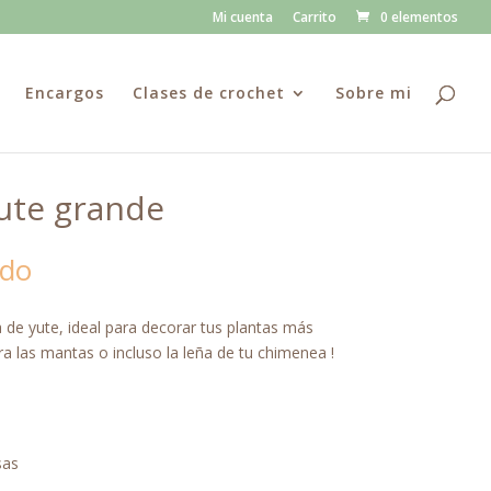
Mi cuenta
Carrito
0 elementos
Encargos
Clases de crochet
Sobre mi
yute grande
ido
a de yute, ideal para decorar tus plantas más
ra las mantas o incluso la leña de tu chimenea !
sas