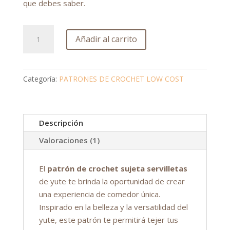
que debes saber.
Patrón
Añadir al carrito
de
crochet
sujeta
Categoría:
PATRONES DE CROCHET LOW COST
servilletas
cantidad
Descripción
Valoraciones (1)
El
patrón de crochet sujeta servilletas
de yute te brinda la oportunidad de crear
una experiencia de comedor única.
Inspirado en la belleza y la versatilidad del
yute, este patrón te permitirá tejer tus