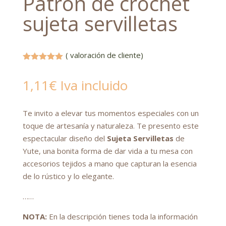
Patrón de crochet
sujeta servilletas
(
valoración de cliente)
Valorado
con
5.00
1,11
€
Iva incluido
de 5 en
base a
valoración
de un
Te invito a elevar tus momentos especiales con un
cliente
toque de artesanía y naturaleza. Te presento este
espectacular diseño del
Sujeta Servilletas
de
Yute, una bonita forma de dar vida a tu mesa con
accesorios tejidos a mano que capturan la esencia
de lo rústico y lo elegante.
……
NOTA:
En la descripción tienes toda la información