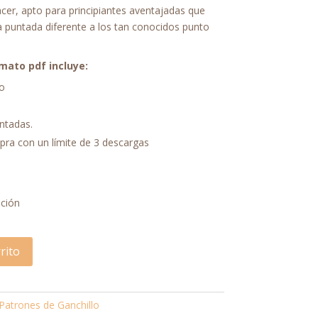
acer, apto para principiantes aventajadas que
 puntada diferente a los tan conocidos punto
mato pdf incluye:
so
ntadas.
mpra con un límite de 3 descargas
pción
rito
Patrones de Ganchillo