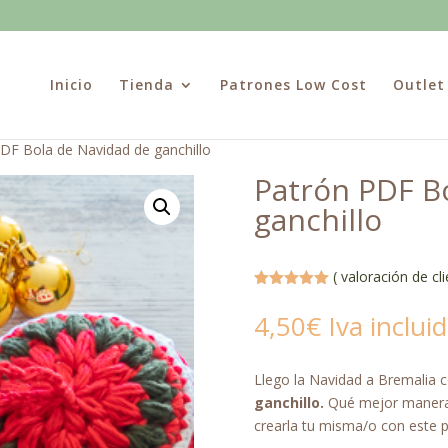
Inicio
Tienda
Patrones Low Cost
Outlet
DF Bola de Navidad de ganchillo
Patrón PDF B
ganchillo
(
valoración de cli
Valorado
con
5.00
de
4,50
€
Iva inclui
5 en base
a
valoración
de un
cliente
Llego la Navidad a Bremalia c
ganchillo.
Qué mejor manera 
crearla tu misma/o con este p