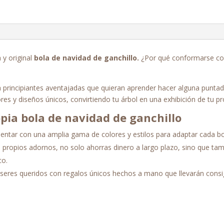
de
ganchillo
cantidad
 y original
bola de navidad de ganchillo.
¿Por qué conformarse co
a principiantes aventajadas que quieran aprender hacer alguna puntad
res y diseños únicos, convirtiendo tu árbol en una exhibición de tu pro
opia bola de navidad de ganchillo
ntar con una amplia gama de colores y estilos para adaptar cada bo
s propios adornos, no solo ahorras dinero a largo plazo, sino que t
co.
seres queridos con regalos únicos hechos a mano que llevarán consigo