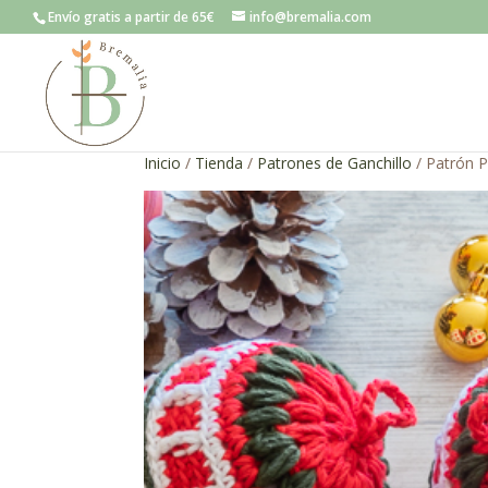
Envío gratis a partir de 65€
info@bremalia.com
Inicio
/
Tienda
/
Patrones de Ganchillo
/ Patrón P