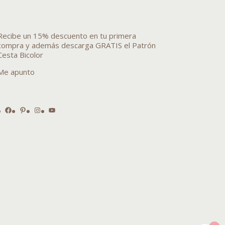
Recibe un 15% descuento en tu primera
compra y además descarga GRATIS el Patrón
Cesta Bicolor
Me apunto
Facebook
Pinterest
Instagram
YouTube