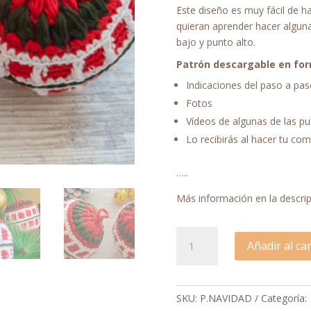
Este diseño es muy fácil de h
quieran aprender hacer alguna
bajo y punto alto.
Patrón descargable en for
Indicaciones del paso a pa
Fotos
Vídeos de algunas de las pu
Lo recibirás al hacer tu co
…..
Más información en la descri
Patrón
Añadir al car
PDF
Bola
de
Navidad
SKU:
P.NAVIDAD
Categoría: