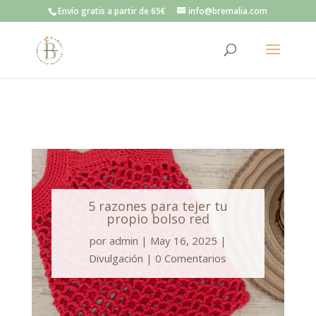
Envío gratis a partir de 65€
info@bremalia.com
5 razones para tejer tu
propio bolso red
por
admin
|
May 16, 2025
|
Divulgación
|
0 Comentarios