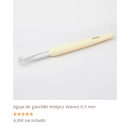
Aguja de ganchillo Knitpro Waves 6,5 mm
Valorado
4,30
€
Iva incluido
con
5.00
de 5