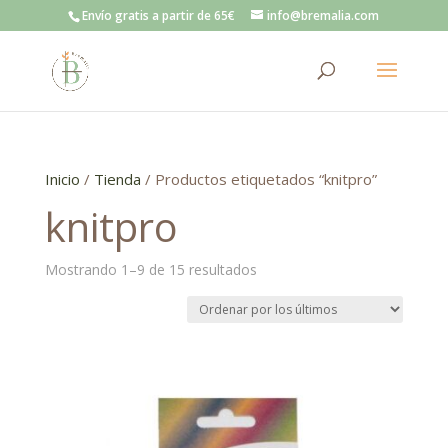
Envío gratis a partir de 65€
info@bremalia.com
Inicio
/
Tienda
/ Productos etiquetados “knitpro”
knitpro
Ordenado
Mostrando 1–9 de 15 resultados
por
los
últimos