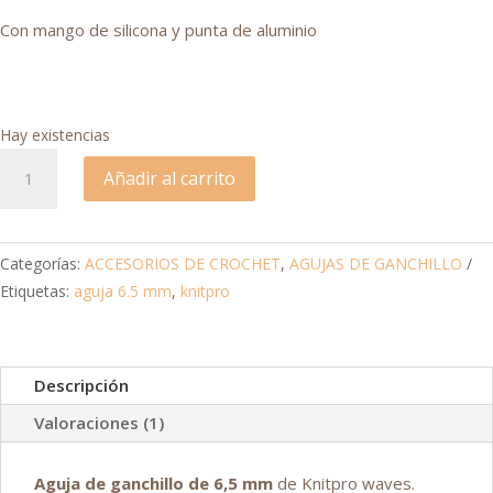
Con mango de silicona y punta de aluminio
Hay existencias
Aguja
Añadir al carrito
de
ganchillo
Knitpro
Categorías:
ACCESORIOS DE CROCHET
,
AGUJAS DE GANCHILLO
Waves
Etiquetas:
aguja 6.5 mm
,
knitpro
6,5
mm
cantidad
Descripción
Valoraciones (1)
Aguja de ganchillo de 6,5 mm
de Knitpro waves.