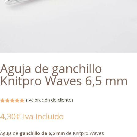
Aguja de ganchillo
Knitpro Waves 6,5 mm
(
valoración de cliente)
Valorado
con
5.00
4,30
€
Iva incluido
de 5 en
base a
valoración
de un
Aguja de
ganchillo de 6,5 mm
de Knitpro Waves
cliente