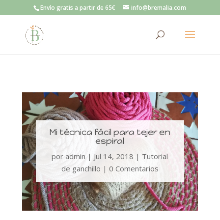
Envío gratis a partir de 65€
info@bremalia.com
Mi técnica fácil para tejer en
espiral
por
admin
|
Jul 14, 2018
|
Tutorial
de ganchillo
|
0 Comentarios