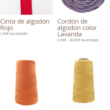
Cinta de algodón
Cordón de
Rojo
algodón color
Lavanda
1,50
€
Iva incluido
Rango
5,50
€
-
26,50
€
Iva incluido
de
precios:
desde
5,50€
hasta
26,50€