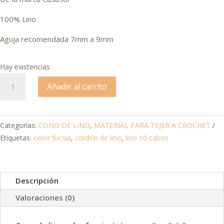
100% Lino
Aguja recomendada 7mm a 9mm
Hay existencias
Cono
Añadir al carrito
de
Lino
color
Categorías:
CONO DE LINO
,
MATERIAL PARA TEJER A CROCHET
Fucsia
Etiquetas:
color fucsia
,
cordón de lino
,
lino 10 cabos
cantidad
Descripción
Valoraciones (0)