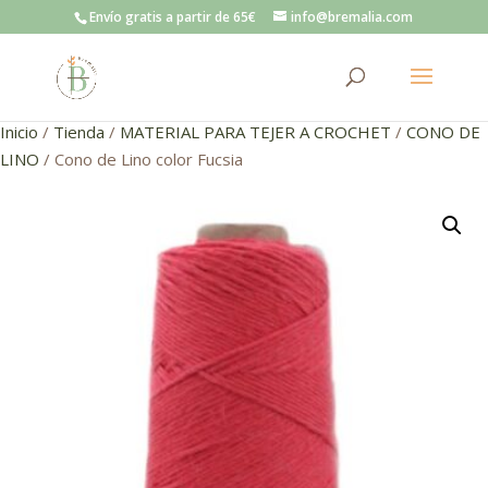
Envío gratis a partir de 65€
info@bremalia.com
Inicio
/
Tienda
/
MATERIAL PARA TEJER A CROCHET
/
CONO DE
LINO
/ Cono de Lino color Fucsia